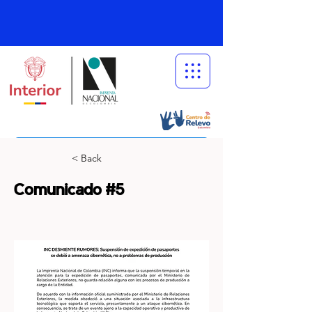
< Back
Comunicado #5