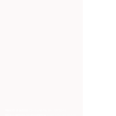
Atención al público:
Carrera 66 No. 24 - 09 Salitre
Horario atención correspondencia:
Lunes a Viernes de 8:00