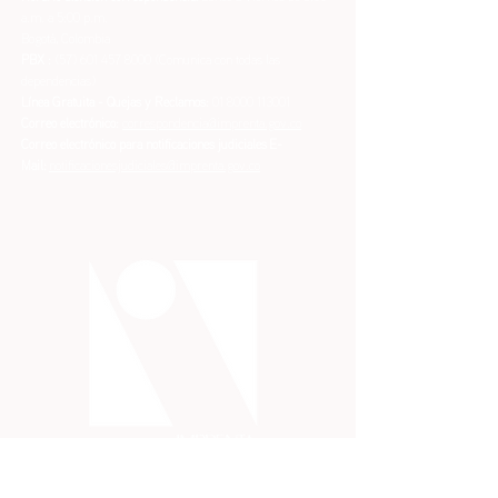
a.m. a 5:00 p.m.
Bogotá, Colombia
PBX :
(57) 601 457 8000
(Comunica con todas las
dependencias)
Línea Gratuita - Quejas y Reclamos:
01 8000 113001
Correo electrónico:
correspondencia@imprenta.gov.co
Correo electrónico para notificaciones judiciales
E-
Mail:
notificacionesjudiciales@imprenta.gov.co