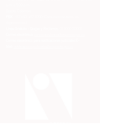
a.m. a 5:00 p.m.
Bogotá, Colombia
PBX :
(57) 601 457 8000
(Comunica con todas las
dependencias)
Línea Gratuita - Quejas y Reclamos:
01 8000 113001
Correo electrónico:
correspondencia@imprenta.gov.co
Correo electrónico para notificaciones judiciales
E-
Mail:
notificacionesjudiciales@imprenta.gov.co