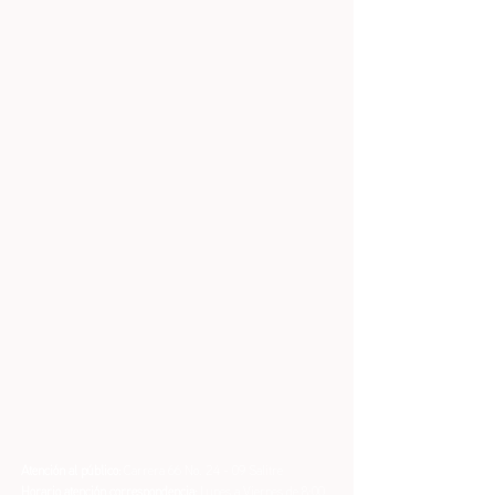
Atención al público:
Carrera 66 No. 24 - 09 Salitre
Horario atención correspondencia:
Lunes a Viernes de 8:00