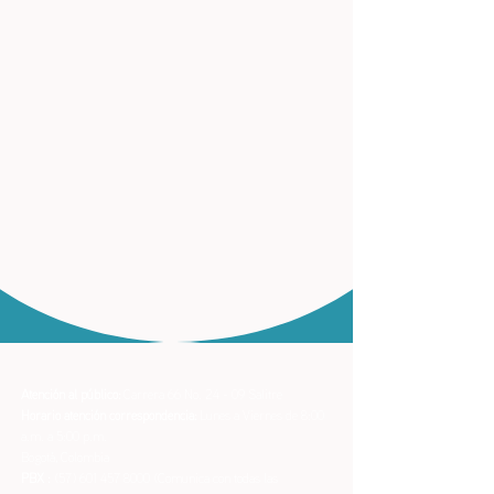
Atención al público:
Carrera 66 No. 24 - 09 Salitre
Horario atención correspondencia:
Lunes a Viernes de 8:00
a.m. a 5:00 p.m.
Bogotá, Colombia
PBX :
(57) 601 457 8000
(Comunica con todas las